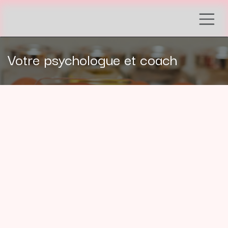
Se rendre au contenu
Votre psychologue et coach